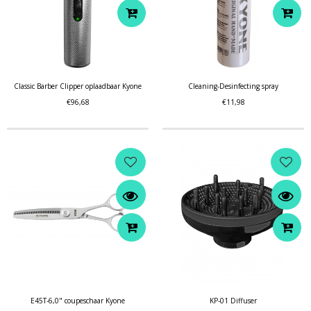
Classic Barber Clipper oplaadbaar Kyone
Cleaning-Desinfecting spray
€96,68
€11,98
E45T-6,0" coupeschaar Kyone
KP-01 Diffuser