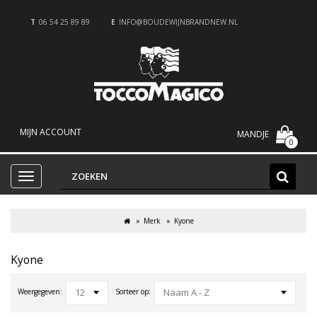
T
06 54 25 89 89
E
INFO@BOUDEWIJNBRANDNEW.NL
MIJN ACCOUNT
MANDJE
0
Merk
Kyone
Kyone
12
Naam A - Z
Weergegeven:
Sorteer op: