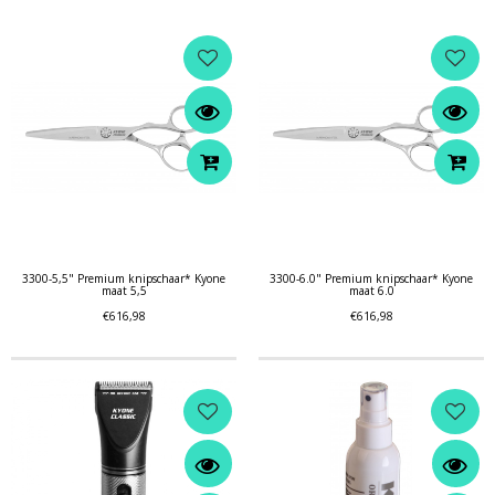
3300-5,5" Premium knipschaar* Kyone
3300-6.0" Premium knipschaar* Kyone
maat 5,5
maat 6.0
€616,98
€616,98