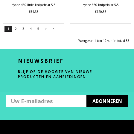
Kyone 480 links knipschaar 5.5
Kyone 660 knipschaar 5,5
€54,33
€120,88
1
2
3
4
5
>
>|
Weergeven 1 t/m 12 van in totaal 55
NIEUWSBRIEF
BLIJF OP DE HOOGTE VAN NIEUWE
PRODUCTEN EN AANBIEDINGEN
ABONNEREN