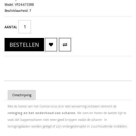
Model: VP24-673388
Beschikbaarheid: 7
AANTAL
BESTELLEN
Omschrijving
Met de komst van het Corona-virus is er veel verwarring ontstaan omtrent de
reiniging en het onderhoud van scharen
. We zien en horen de laatste tijd te
vaak dat kappersscharen niet meer goed knippen nadat de scharen in
reinigingsbaden worden gelegd of zijn ondergedompeld in zuurhoudende middelen.