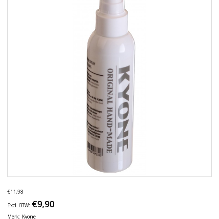
€11,98
€9,90
Excl. BTW:
Merk:
Kyone