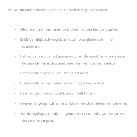
Het volledig onderdompelen van de schaar heeft de volgende gevolgen:
Alle smerende en beschermende middelen worden hierdoor opgelost.
·
Er blijft er altijd vocht opgesloten tussen de snijbladen ook in het
·
schroefwerk.
Het vocht en de zuren (of agressieve stoffen) die opgesloten worden tussen
·
de snijbladen en in de schroef, veroorzaakt een chemische reactie.
Deze chemische reactie ‘vreet’ zich in het metaal
·
Hierdoor ontstaat roest- en/of vlekvorming (corrosie) ontstaat.
·
De schaar gaat hierdoor stroef lopen en voelt bot aan.
·
Over een langer periode zal de schade aan de schaar alleen maar toenemen.
·
Ook de kogellagers en teflon ringetjes die in de schroef zitten worden op
·
deze manier aangetast.