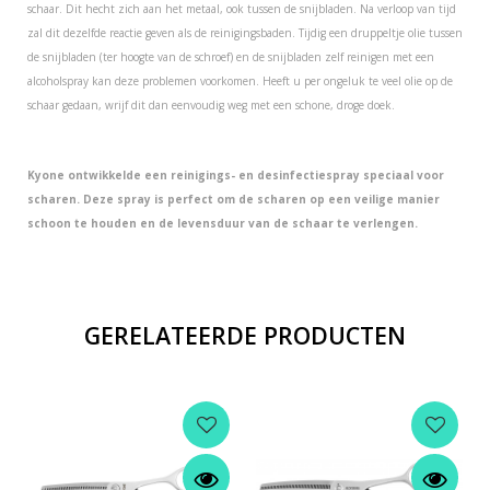
schaar. Dit hecht zich aan het metaal, ook tussen de snijbladen. Na verloop van tijd
zal dit dezelfde reactie geven als de reinigingsbaden. Tijdig een druppeltje olie tussen
de snijbladen (ter hoogte van de schroef) en de snijbladen zelf reinigen met een
alcoholspray kan deze problemen voorkomen. Heeft u per ongeluk te veel olie op de
schaar gedaan, wrijf dit dan eenvoudig weg met een schone, droge doek.
Kyone ontwikkelde een reinigings- en desinfectiespray speciaal voor
scharen. Deze spray is perfect om de scharen op een veilige manier
schoon te houden en de levensduur van de schaar te verlengen.
GERELATEERDE PRODUCTEN