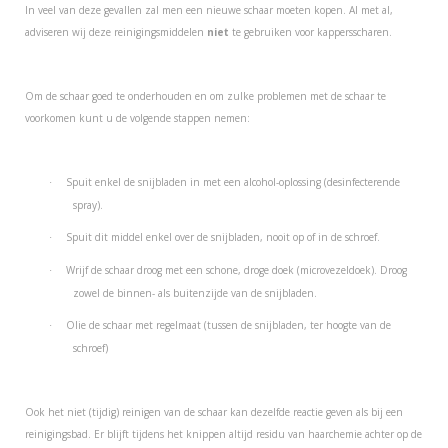
In veel van deze gevallen zal men een nieuwe schaar moeten kopen. Al met al,
adviseren wij deze reinigingsmiddelen
niet
te gebruiken voor kappersscharen.
Om de schaar goed te onderhouden en om zulke problemen met de schaar te
voorkomen kunt u de volgende stappen nemen:
Spuit enkel de snijbladen in met een alcohol-oplossing (desinfecterende
·
spray).
Spuit dit middel enkel over de snijbladen, nooit op of in de schroef.
·
Wrijf de schaar droog met een schone, droge doek (microvezeldoek). Droog
·
zowel de binnen- als buitenzijde van de snijbladen.
Olie de schaar met regelmaat (tussen de snijbladen, ter hoogte van de
·
schroef)
Ook het niet (tijdig) reinigen van de schaar kan dezelfde reactie geven als bij een
reinigingsbad. Er blijft tijdens het knippen altijd residu van haarchemie achter op de