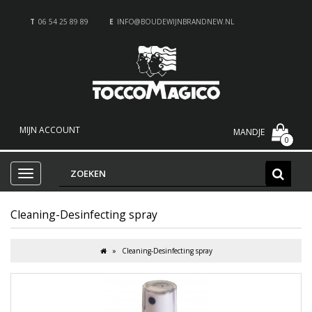
T
06 54 25 89 89
E
INFO@BOUDEWIJNBRANDNEW.NL
MIJN ACCOUNT
MANDJE
0
Cleaning-Desinfecting spray
Cleaning-Desinfecting spray