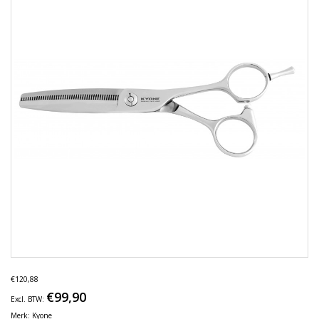
€120,88
€99,90
Excl. BTW:
Merk:
Kyone