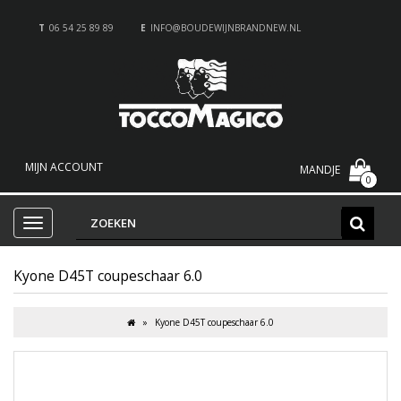
T
06 54 25 89 89
E
INFO@BOUDEWIJNBRANDNEW.NL
MIJN ACCOUNT
MANDJE
0
Kyone D45T coupeschaar 6.0
Kyone D45T coupeschaar 6.0