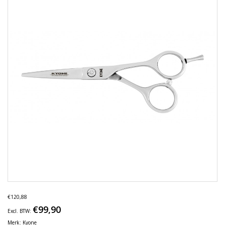
€120,88
€99,90
Excl. BTW:
Merk:
Kyone