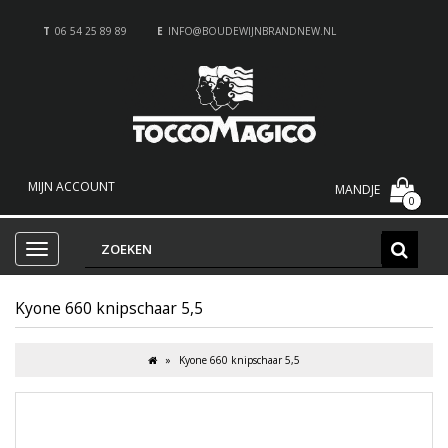
T
06 54 25 89 89
E
INFO@BOUDEWIJNBRANDNEW.NL
MIJN ACCOUNT
MANDJE
0
Kyone 660 knipschaar 5,5
Kyone 660 knipschaar 5,5